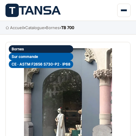
Accueil
›
Catalogue
›
Bornes
›
TB 700
Bornes
Sur commande
CE · ASTM F2656 S730-P2 · IP68