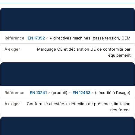
Équipements piétons motorisés
Référence
EN 17352
+ directives machines, basse tension, CEM
À exiger
Marquage CE et déclaration UE de conformité par
équipement
Obstacles véhicules
Référence
EN 13241
(produit) +
EN 12453
(sécurité à l’usage)
À exiger
Conformité attestée + détection de présence, limitation
des forces
Management qualité fabricant